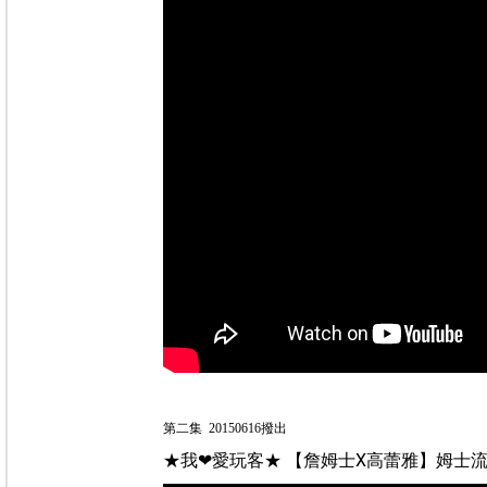
第二集 20150616撥出
★我❤愛玩客★ 【詹姆士X高蕾雅】姆士