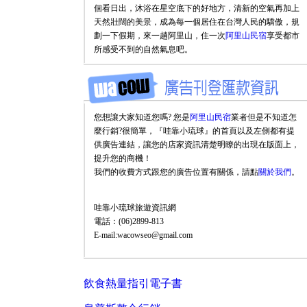
個看日出，沐浴在星空底下的好地方，清新的空氣再加上
天然壯闊的美景，成為每一個居住在台灣人民的驕傲，規
劃一下假期，來一趟阿里山，住一次
阿里山民宿
享受都市
所感受不到的自然氣息吧。
您想讓大家知道您嗎? 您是
阿里山民宿
業者但是不知道怎
麼行銷?很簡單，『哇靠小琉球』的首頁以及左側都有提
供廣告連結，讓您的店家資訊清楚明瞭的出現在版面上，
提升您的商機！
我們的收費方式跟您的廣告位置有關係，請點
關於我們
。
哇靠小琉球旅遊資訊網
電話：(06)2899-813
E-mail:wacowseo@gmail.com
飲食熱量指引電子書