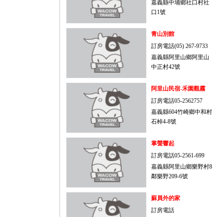
嘉義縣中埔鄉社口村社
口1號
青山別館
訂房電話(05) 267-9733
嘉義縣阿里山鄉阿里山
中正村42號
阿里山民宿-禾園觀霧
訂房電話05-2562757
嘉義縣604竹崎鄉中和村
石棹4-8號
掌聲響起
訂房電話05-2561-699
嘉義縣阿里山鄉樂野村8
鄰樂野209-6號
蘇員外的家
訂房電話