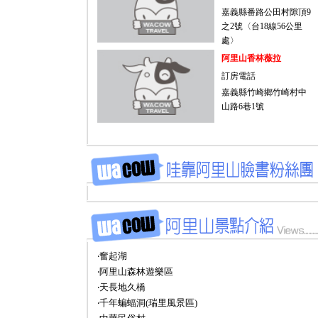
嘉義縣番路公田村隙頂9
之2號〈台18線56公里
處〉
阿里山香林薇拉
訂房電話
嘉義縣竹崎鄉竹崎村中
山路6巷1號
‧奮起湖
‧阿里山森林遊樂區
‧天長地久橋
‧千年蝙蝠洞(瑞里風景區)