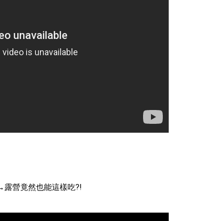
→露營竟然也能這樣吃?!