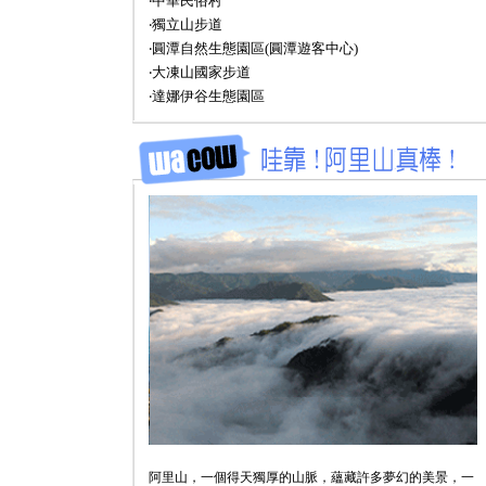
‧中華民俗村
‧獨立山步道
‧圓潭自然生態園區(圓潭遊客中心)
‧大凍山國家步道
‧達娜伊谷生態園區
阿里山，一個得天獨厚的山脈，蘊藏許多夢幻的美景，一