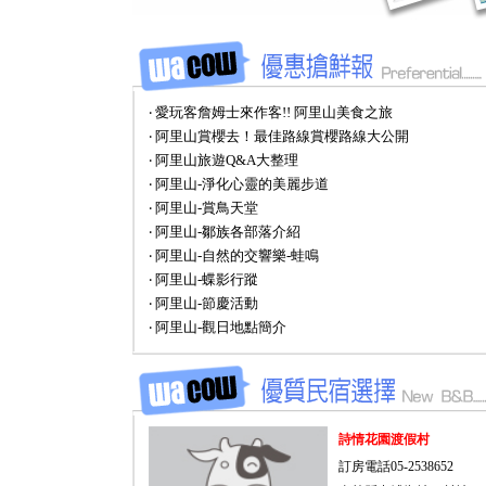
‧ 愛玩客詹姆士來作客!! 阿里山美食之旅
‧ 阿里山賞櫻去！最佳路線賞櫻路線大公開
‧ 阿里山旅遊Q&A大整理
‧ 阿里山-淨化心靈的美麗步道
‧ 阿里山-賞鳥天堂
‧ 阿里山-鄒族各部落介紹
‧ 阿里山-自然的交響樂-蛙鳴
‧ 阿里山-蝶影行蹤
‧ 阿里山-節慶活動
‧ 阿里山-觀日地點簡介
詩情花園渡假村
訂房電話05-2538652