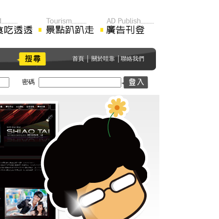
首頁
│
關於哇靠
│
聯絡我們
密碼