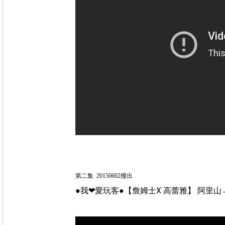
第二集 20150602撥出
●我❤愛玩客●【詹姆士X 高蕾雅】 阿里山