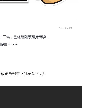
2015-06-10
，共三集，
已經陸陸續續撥出囉～
 ~> <~
，野放鄒族部落之我要活下去!!