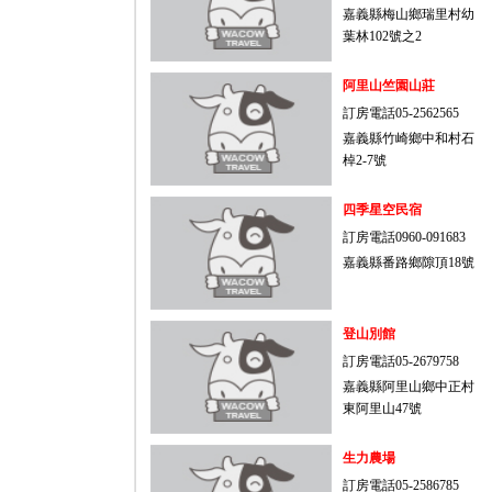
嘉義縣梅山鄉瑞里村幼
葉林102號之2
阿里山竺園山莊
訂房電話05-2562565
嘉義縣竹崎鄉中和村石
棹2-7號
四季星空民宿
訂房電話0960-091683
嘉義縣番路鄉隙頂18號
登山別館
訂房電話05-2679758
嘉義縣阿里山鄉中正村
東阿里山47號
生力農場
訂房電話05-2586785