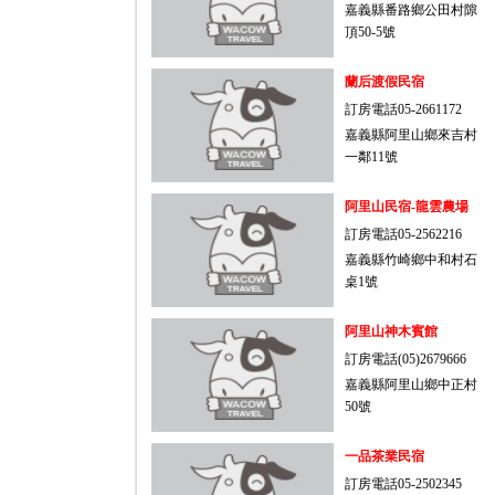
嘉義縣番路鄉公田村隙
頂50-5號
蘭后渡假民宿
訂房電話05-2661172
嘉義縣阿里山鄉來吉村
一鄰11號
阿里山民宿-龍雲農場
訂房電話05-2562216
嘉義縣竹崎鄉中和村石
桌1號
阿里山神木賓館
訂房電話(05)2679666
嘉義縣阿里山鄉中正村
50號
一品茶業民宿
訂房電話05-2502345