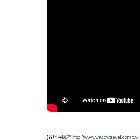
[各地區民宿]
http://www.wacowtravel.com.tw/