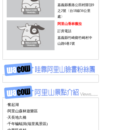
嘉義縣番路公田村隙頂9
之2號〈台18線56公里
處〉
阿里山香林薇拉
訂房電話
嘉義縣竹崎鄉竹崎村中
山路6巷1號
‧奮起湖
‧阿里山森林遊樂區
‧天長地久橋
‧千年蝙蝠洞(瑞里風景區)