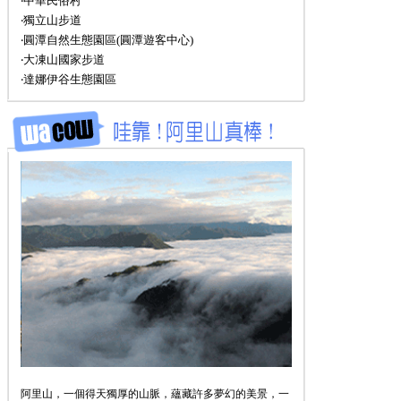
‧中華民俗村
‧獨立山步道
‧圓潭自然生態園區(圓潭遊客中心)
‧大凍山國家步道
‧達娜伊谷生態園區
阿里山，一個得天獨厚的山脈，蘊藏許多夢幻的美景，一