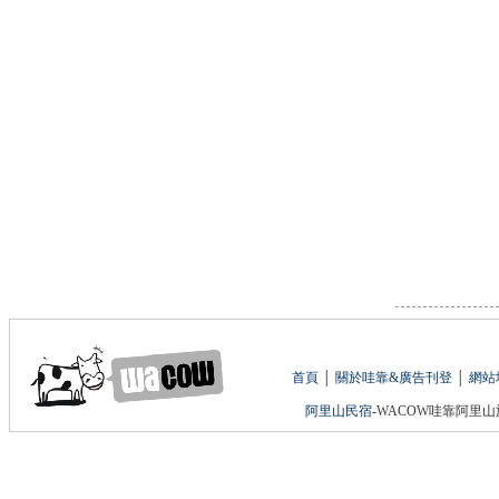
首頁
│
關於哇靠&廣告刊登
│
網站
阿里山民宿
-WACOW哇靠阿里山旅遊網 版