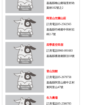
嘉義縣梅山鄉瑞里村幼
葉林102號之2
阿里山竺園山莊
訂房電話05-2562565
嘉義縣竹崎鄉中和村石
棹2-7號
四季星空民宿
訂房電話0960-091683
嘉義縣番路鄉隙頂18號
登山別館
訂房電話05-2679758
嘉義縣阿里山鄉中正村
東阿里山47號
生力農場
訂房電話05-2586785