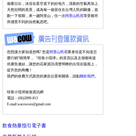
個看日出，沐浴在星空底下的好地方，清新的空氣再加上
天然壯闊的美景，成為每一個居住在台灣人民的驕傲，規
劃一下假期，來一趟阿里山，住一次
阿里山民宿
享受都市
所感受不到的自然氣息吧。
您想讓大家知道您嗎? 您是
阿里山民宿
業者但是不知道怎
麼行銷?很簡單，『哇靠小琉球』的首頁以及左側都有提
供廣告連結，讓您的店家資訊清楚明瞭的出現在版面上，
提升您的商機！
我們的收費方式跟您的廣告位置有關係，請點
關於我們
。
哇靠小琉球旅遊資訊網
電話：(06)2899-813
E-mail:wacowseo@gmail.com
飲食熱量指引電子書