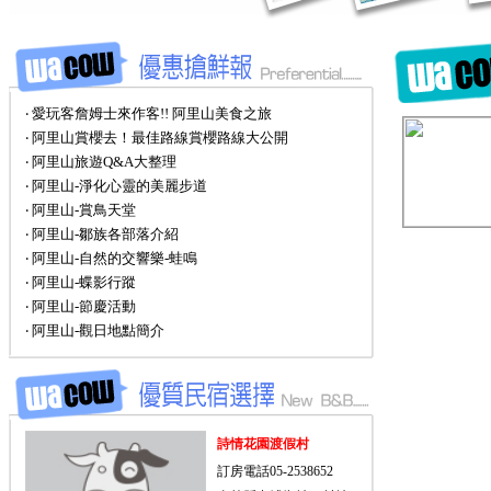
‧ 愛玩客詹姆士來作客!! 阿里山美食之旅
‧ 阿里山賞櫻去！最佳路線賞櫻路線大公開
‧ 阿里山旅遊Q&A大整理
‧ 阿里山-淨化心靈的美麗步道
‧ 阿里山-賞鳥天堂
‧ 阿里山-鄒族各部落介紹
‧ 阿里山-自然的交響樂-蛙鳴
‧ 阿里山-蝶影行蹤
‧ 阿里山-節慶活動
‧ 阿里山-觀日地點簡介
詩情花園渡假村
訂房電話05-2538652