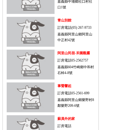
嘉義縣中埔鄉社口村社
口1號
青山別館
訂房電話(05) 267-9733
嘉義縣阿里山鄉阿里山
中正村42號
阿里山民宿-禾園觀霧
訂房電話05-2562757
嘉義縣604竹崎鄉中和村
石棹4-8號
掌聲響起
訂房電話05-2561-699
嘉義縣阿里山鄉樂野村8
鄰樂野209-6號
蘇員外的家
訂房電話