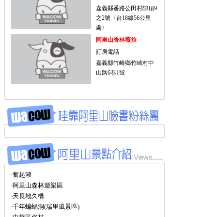
嘉義縣番路公田村隙頂9
之2號〈台18線56公里
處〉
阿里山香林薇拉
訂房電話
嘉義縣竹崎鄉竹崎村中
山路6巷1號
‧奮起湖
‧阿里山森林遊樂區
‧天長地久橋
‧千年蝙蝠洞(瑞里風景區)