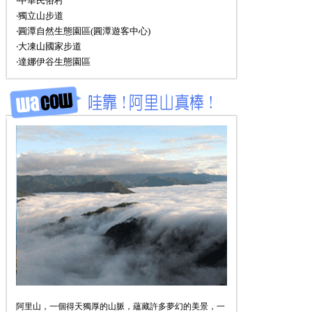
‧中華民俗村
‧獨立山步道
‧圓潭自然生態園區(圓潭遊客中心)
‧大凍山國家步道
‧達娜伊谷生態園區
阿里山，一個得天獨厚的山脈，蘊藏許多夢幻的美景，一