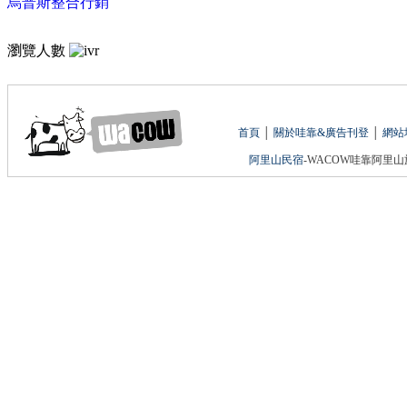
烏普斯整合行銷
瀏覽人數
首頁
│
關於哇靠&廣告刊登
│
網站
阿里山民宿
-WACOW哇靠阿里山旅遊網 版