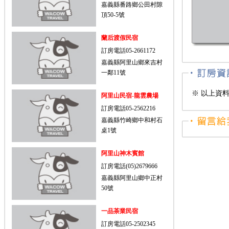
嘉義縣番路鄉公田村隙
頂50-5號
蘭后渡假民宿
訂房電話05-2661172
嘉義縣阿里山鄉來吉村
一鄰11號
※ 以上資
阿里山民宿-龍雲農場
訂房電話05-2562216
嘉義縣竹崎鄉中和村石
桌1號
阿里山神木賓館
訂房電話(05)2679666
嘉義縣阿里山鄉中正村
50號
一品茶業民宿
訂房電話05-2502345