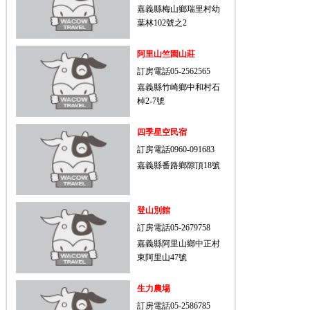
嘉義縣梅山鄉瑞里村幼
葉林102號之2
阿里山竺園山莊
訂房電話05-2562565
嘉義縣竹崎鄉中和村石
棹2-7號
四季星空民宿
訂房電話0960-091683
嘉義縣番路鄉隙頂18號
登山別館
訂房電話05-2679758
嘉義縣阿里山鄉中正村
東阿里山47號
生力農場
訂房電話05-2586785