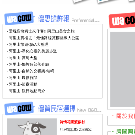
‧ 愛玩客詹姆士來作客!! 阿里山美食之旅
‧ 阿里山賞櫻去！最佳路線賞櫻路線大公開
‧ 阿里山旅遊Q&A大整理
‧ 阿里山-淨化心靈的美麗步道
‧ 阿里山-賞鳥天堂
‧ 阿里山-鄒族各部落介紹
‧ 阿里山-自然的交響樂-蛙鳴
‧ 阿里山-蝶影行蹤
‧ 阿里山-節慶活動
‧ 阿里山-觀日地點簡介
詩情花園渡假村
訂房電話05-2538652