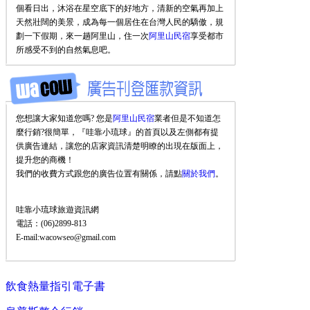
個看日出，沐浴在星空底下的好地方，清新的空氣再加上
天然壯闊的美景，成為每一個居住在台灣人民的驕傲，規
劃一下假期，來一趟阿里山，住一次
阿里山民宿
享受都市
所感受不到的自然氣息吧。
您想讓大家知道您嗎? 您是
阿里山民宿
業者但是不知道怎
麼行銷?很簡單，『哇靠小琉球』的首頁以及左側都有提
供廣告連結，讓您的店家資訊清楚明瞭的出現在版面上，
提升您的商機！
我們的收費方式跟您的廣告位置有關係，請點
關於我們
。
哇靠小琉球旅遊資訊網
電話：(06)2899-813
E-mail:wacowseo@gmail.com
飲食熱量指引電子書