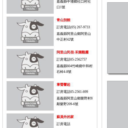
嘉義縣中埔鄉社口村社
口1號
青山別館
訂房電話(05) 267-9733
嘉義縣阿里山鄉阿里山
中正村42號
阿里山民宿-禾園觀霧
訂房電話05-2562757
嘉義縣604竹崎鄉中和村
石棹4-8號
掌聲響起
訂房電話05-2561-699
嘉義縣阿里山鄉樂野村8
鄰樂野209-6號
蘇員外的家
訂房電話