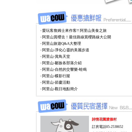
‧ 愛玩客詹姆士來作客!! 阿里山美食之旅
‧ 阿里山賞櫻去！最佳路線賞櫻路線大公開
‧ 阿里山旅遊Q&A大整理
‧ 阿里山-淨化心靈的美麗步道
‧ 阿里山-賞鳥天堂
‧ 阿里山-鄒族各部落介紹
‧ 阿里山-自然的交響樂-蛙鳴
‧ 阿里山-蝶影行蹤
‧ 阿里山-節慶活動
‧ 阿里山-觀日地點簡介
詩情花園渡假村
訂房電話05-2538652