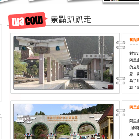
奮起
對奮
阿里
的交
息，
為了
就了
阿里
阿里
山國
雄、臺