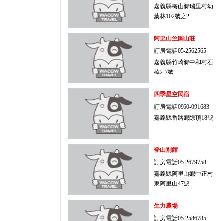
嘉義縣梅山鄉瑞里村幼
葉林102號之2
阿里山竺園山莊
訂房電話05-2562565
嘉義縣竹崎鄉中和村石
棹2-7號
四季星空民宿
訂房電話0960-091683
嘉義縣番路鄉隙頂18號
登山別館
訂房電話05-2679758
嘉義縣阿里山鄉中正村
東阿里山47號
生力農場
訂房電話05-2586785