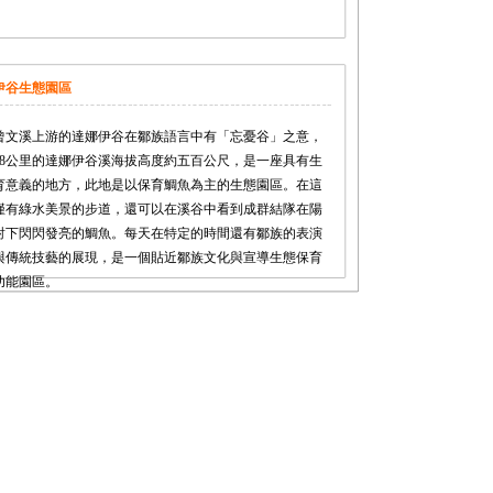
伊谷生態園區
曾文溪上游的達娜伊谷在鄒族語言中有「忘憂谷」之意，
18公里的達娜伊谷溪海拔高度約五百公尺，是一座具有生
育意義的地方，此地是以保育鯛魚為主的生態園區。在這
僅有綠水美景的步道，還可以在溪谷中看到成群結隊在陽
射下閃閃發亮的鯛魚。每天在特定的時間還有鄒族的表演
與傳統技藝的展現，是一個貼近鄒族文化與宣導生態保育
功能園區。