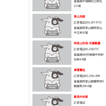
嘉義縣中埔鄉社口村社
口1號
青山別館
訂房電話(05) 267-9733
嘉義縣阿里山鄉阿里山
中正村42號
阿里山民宿-禾園觀霧
訂房電話05-2562757
嘉義縣604竹崎鄉中和村
石棹4-8號
掌聲響起
訂房電話05-2561-699
嘉義縣阿里山鄉樂野村8
鄰樂野209-6號
蘇員外的家
訂房電話