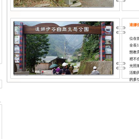
達娜
位在
全長
態教
裡不
光照
活動
的多