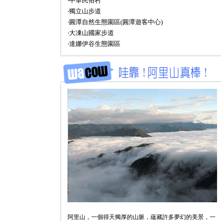
‧中華民俗村
‧獨立山步道
‧圓潭自然生態園區(圓潭遊客中心)
‧大凍山國家步道
‧達娜伊谷生態園區
阿里山，一個得天獨厚的山脈，蘊藏許多夢幻的美景，一