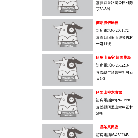
嘉義縣番路鄉公田村隙
頂50-5號
蘭后渡假民宿
訂房電話05-2661172
嘉義縣阿里山鄉來吉村
一鄰11號
阿里山民宿-龍雲農場
訂房電話05-2562216
嘉義縣竹崎鄉中和村石
桌1號
阿里山神木賓館
訂房電話(05)2679666
嘉義縣阿里山鄉中正村
50號
一品茶業民宿
訂房電話05-2502345