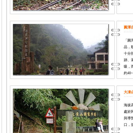
圓潭
「圓
品，
十分
跡、
吸，
約40
大凍
海拔
處於
與導
口，