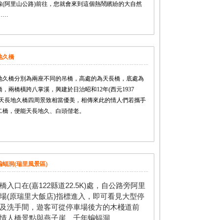
8線(阿里山公路)前往，您就會來到這個熱鬧繽紛的大自然
……
地久橋
地久橋分別為兩座不同的吊橋，高處的為天長橋，底處為
橋，兩橋橫跨八掌溪，興建於日治昭和12年(西元1937
。天長地久橋四周景致相當優美，相傳來此的情人們若攜手
二橋，便能天長地久、白頭偕老。
蝙蝠洞(瑞里風景區)
橋入口在(嘉122縣道22.5K)處，自公路旁阿里
場(原瑞里大飯店)指標進入，即可看見大型停
及洗手間，遊客可從停車場後方的木棧道前
情人橋景點與燕子崖、千年蝙蝠洞