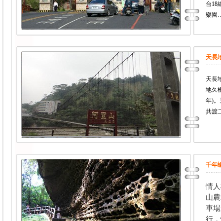
台1
樂園
天長
天長
地久
年)
共渡
千年
情人
山農
車場
行，