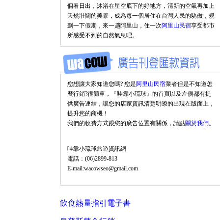
個看日出，沐浴在星空底下的好地方，清新的空氣再加上
天然壯闊的美景，成為每一個居住在台灣人民的驕傲，規
劃一下假期，來一趟阿里山，住一次
阿里山民宿
享受都市
所感受不到的自然氣息吧。
您想讓大家知道您嗎? 您是
阿里山民宿
業者但是不知道怎
麼行銷?很簡單，『哇靠小琉球』的首頁以及左側都有提
供廣告連結，讓您的店家資訊清楚明瞭的出現在版面上，
提升您的商機！
我們的收費方式跟您的廣告位置有關係，請點
關於我們
。
哇靠小琉球旅遊資訊網
電話：(06)2899-813
E-mail:wacowseo@gmail.com
飲食熱量指引電子書