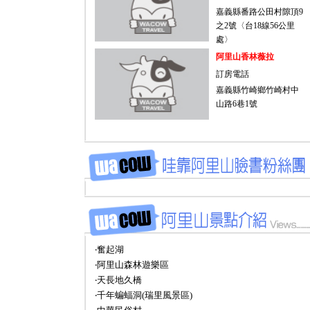
嘉義縣番路公田村隙頂9
之2號〈台18線56公里
處〉
阿里山香林薇拉
訂房電話
嘉義縣竹崎鄉竹崎村中
山路6巷1號
‧奮起湖
‧阿里山森林遊樂區
‧天長地久橋
‧千年蝙蝠洞(瑞里風景區)