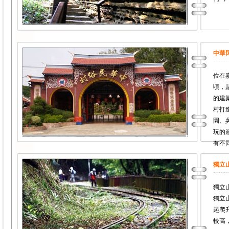
中華
位在
頃，
的建
村打
園、
玩的
有不
獨立
獨立
獨立
起爬
較高