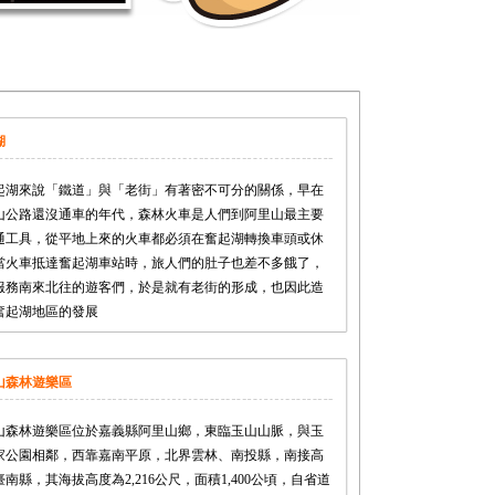
湖
起湖來說「鐵道」與「老街」有著密不可分的關係，早在
山公路還沒通車的年代，森林火車是人們到阿里山最主要
通工具，從平地上來的火車都必須在奮起湖轉換車頭或休
當火車抵達奮起湖車站時，旅人們的肚子也差不多餓了，
服務南來北往的遊客們，於是就有老街的形成，也因此造
奮起湖地區的發展
山森林遊樂區
山森林遊樂區位於嘉義縣阿里山鄉，東臨玉山山脈，與玉
家公園相鄰，西靠嘉南平原，北界雲林、南投縣，南接高
南縣，其海拔高度為2,216公尺，面積1,400公頃，自省道