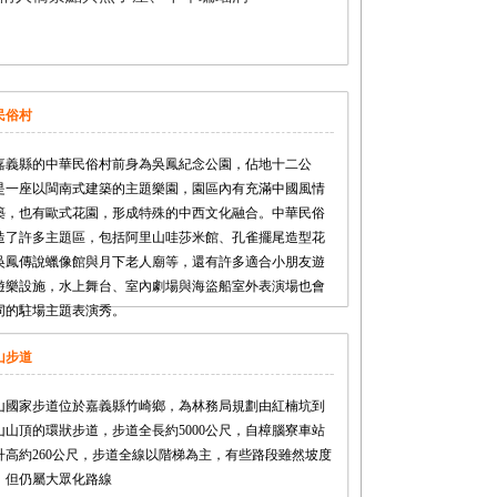
民俗村
嘉義縣的中華民俗村前身為吳鳳紀念公園，佔地十二公
是一座以閩南式建築的主題樂園，園區內有充滿中國風情
築，也有歐式花園，形成特殊的中西文化融合。中華民俗
造了許多主題區，包括阿里山哇莎米館、孔雀擺尾造型花
吳鳳傳說蠟像館與月下老人廟等，還有許多適合小朋友遊
遊樂設施，水上舞台、室內劇場與海盜船室外表演場也會
同的駐場主題表演秀。
山步道
山國家步道位於嘉義縣竹崎鄉，為林務局規劃由紅楠坑到
山山頂的環狀步道，步道全長約5000公尺，自樟腦寮車站
升高約260公尺，步道全線以階梯為主，有些路段雖然坡度
，但仍屬大眾化路線