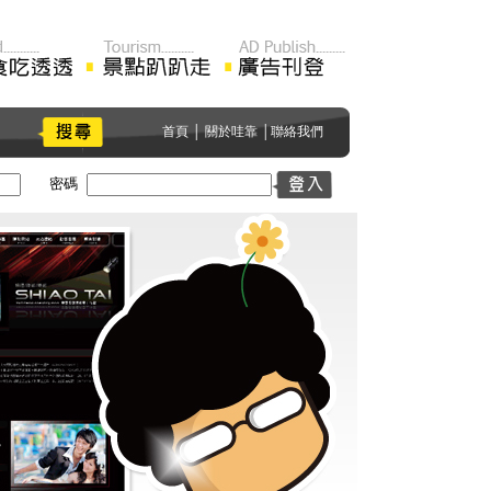
首頁
│
關於哇靠
│
聯絡我們
密碼