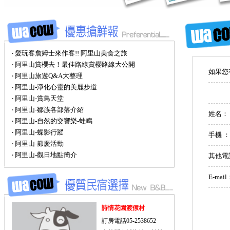
‧ 愛玩客詹姆士來作客!! 阿里山美食之旅
‧ 阿里山賞櫻去！最佳路線賞櫻路線大公開
如果您
‧ 阿里山旅遊Q&A大整理
‧ 阿里山-淨化心靈的美麗步道
‧ 阿里山-賞鳥天堂
‧ 阿里山-鄒族各部落介紹
姓名：
‧ 阿里山-自然的交響樂-蛙鳴
‧ 阿里山-蝶影行蹤
手機 
‧ 阿里山-節慶活動
‧ 阿里山-觀日地點簡介
其他電
E-mai
詩情花園渡假村
訂房電話05-2538652