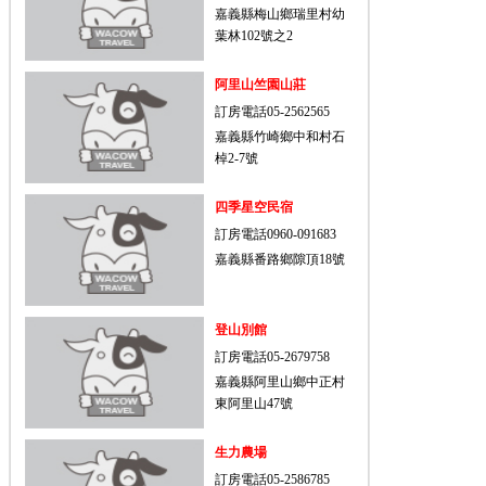
嘉義縣梅山鄉瑞里村幼
葉林102號之2
阿里山竺園山莊
訂房電話05-2562565
嘉義縣竹崎鄉中和村石
棹2-7號
四季星空民宿
訂房電話0960-091683
嘉義縣番路鄉隙頂18號
登山別館
訂房電話05-2679758
嘉義縣阿里山鄉中正村
東阿里山47號
生力農場
訂房電話05-2586785