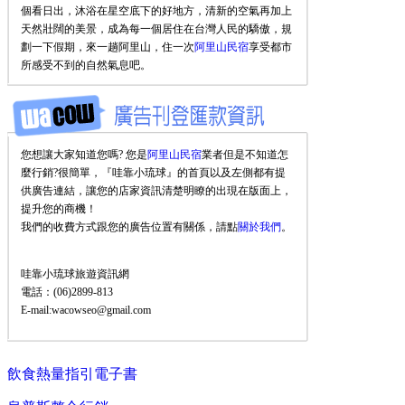
個看日出，沐浴在星空底下的好地方，清新的空氣再加上
天然壯闊的美景，成為每一個居住在台灣人民的驕傲，規
劃一下假期，來一趟阿里山，住一次
阿里山民宿
享受都市
所感受不到的自然氣息吧。
您想讓大家知道您嗎? 您是
阿里山民宿
業者但是不知道怎
麼行銷?很簡單，『哇靠小琉球』的首頁以及左側都有提
供廣告連結，讓您的店家資訊清楚明瞭的出現在版面上，
提升您的商機！
我們的收費方式跟您的廣告位置有關係，請點
關於我們
。
哇靠小琉球旅遊資訊網
電話：(06)2899-813
E-mail:wacowseo@gmail.com
飲食熱量指引電子書