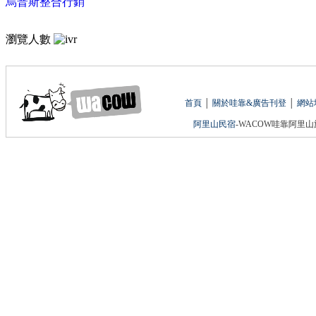
烏普斯整合行銷
瀏覽人數
首頁
│
關於哇靠&廣告刊登
│
網站
阿里山民宿
-WACOW哇靠阿里山旅遊網 版