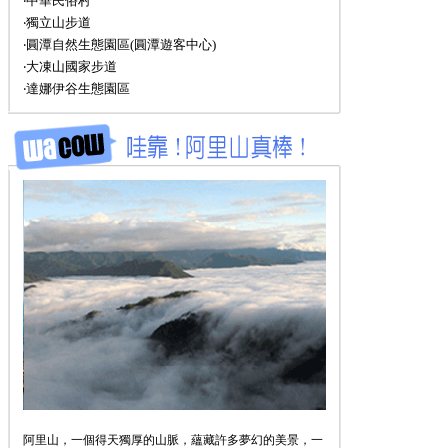
‧中華民俗村
‧獨立山步道
‧圓潭自然生態園區(圓潭遊客中心)
‧大凍山國家步道
‧達娜伊谷生態園區
阿里山，一個得天獨厚的山脈，蘊藏許多夢幻的美景，一