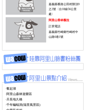
嘉義縣番路公田村隙頂9
之2號〈台18線56公里
處〉
阿里山香林薇拉
訂房電話
嘉義縣竹崎鄉竹崎村中
山路6巷1號
‧奮起湖
‧阿里山森林遊樂區
‧天長地久橋
‧千年蝙蝠洞(瑞里風景區)