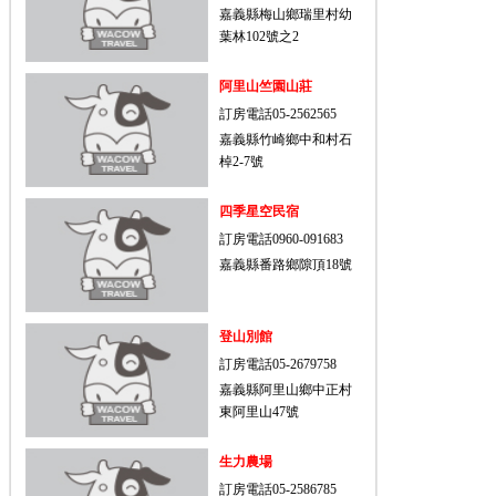
嘉義縣梅山鄉瑞里村幼
葉林102號之2
阿里山竺園山莊
訂房電話05-2562565
嘉義縣竹崎鄉中和村石
棹2-7號
四季星空民宿
訂房電話0960-091683
嘉義縣番路鄉隙頂18號
登山別館
訂房電話05-2679758
嘉義縣阿里山鄉中正村
東阿里山47號
生力農場
訂房電話05-2586785