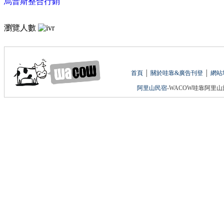
烏普斯整合行銷
瀏覽人數
首頁
│
關於哇靠&廣告刊登
│
網站
阿里山民宿
-WACOW哇靠阿里山旅遊網 版