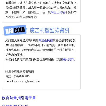
個看日出，沐浴在星空底下的好地方，清新的空氣再加上
天然壯闊的美景，成為每一個居住在台灣人民的驕傲，規
劃一下假期，來一趟阿里山，住一次
阿里山民宿
享受都市
所感受不到的自然氣息吧。
您想讓大家知道您嗎? 您是
阿里山民宿
業者但是不知道怎
麼行銷?很簡單，『哇靠小琉球』的首頁以及左側都有提
供廣告連結，讓您的店家資訊清楚明瞭的出現在版面上，
提升您的商機！
我們的收費方式跟您的廣告位置有關係，請點
關於我們
。
哇靠小琉球旅遊資訊網
電話：(06)2899-813
E-mail:wacowseo@gmail.com
飲食熱量指引電子書