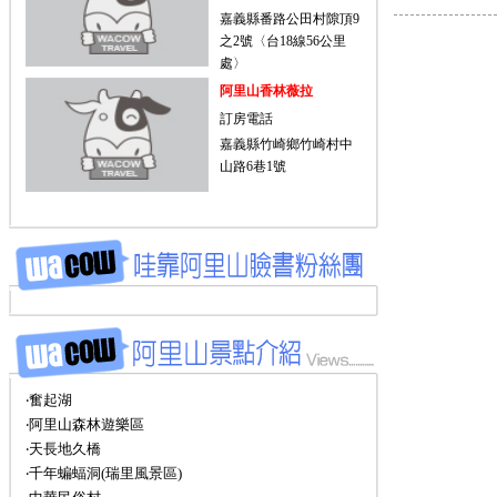
嘉義縣番路公田村隙頂9
之2號〈台18線56公里
處〉
阿里山香林薇拉
訂房電話
嘉義縣竹崎鄉竹崎村中
山路6巷1號
‧奮起湖
‧阿里山森林遊樂區
‧天長地久橋
‧千年蝙蝠洞(瑞里風景區)