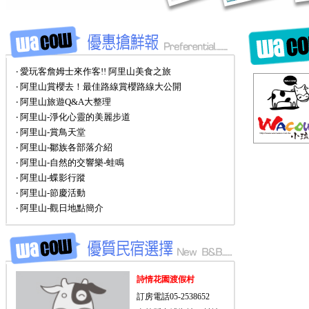
‧ 愛玩客詹姆士來作客!! 阿里山美食之旅
‧ 阿里山賞櫻去！最佳路線賞櫻路線大公開
‧ 阿里山旅遊Q&A大整理
‧ 阿里山-淨化心靈的美麗步道
‧ 阿里山-賞鳥天堂
‧ 阿里山-鄒族各部落介紹
‧ 阿里山-自然的交響樂-蛙鳴
‧ 阿里山-蝶影行蹤
‧ 阿里山-節慶活動
‧ 阿里山-觀日地點簡介
詩情花園渡假村
訂房電話05-2538652