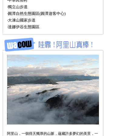
‧中華民俗村
‧獨立山步道
‧圓潭自然生態園區(圓潭遊客中心)
‧大凍山國家步道
‧達娜伊谷生態園區
阿里山，一個得天獨厚的山脈，蘊藏許多夢幻的美景，一