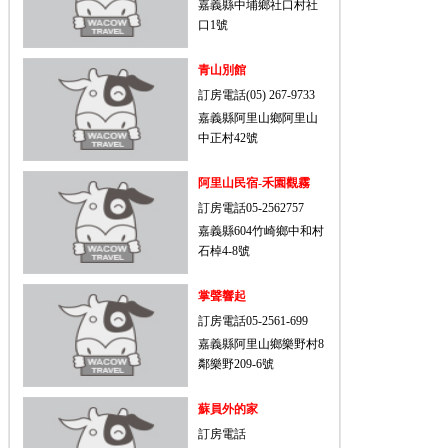
嘉義縣中埔鄉社口村社
口1號
青山別館
訂房電話(05) 267-9733
嘉義縣阿里山鄉阿里山
中正村42號
阿里山民宿-禾園觀霧
訂房電話05-2562757
嘉義縣604竹崎鄉中和村
石棹4-8號
掌聲響起
訂房電話05-2561-699
嘉義縣阿里山鄉樂野村8
鄰樂野209-6號
蘇員外的家
訂房電話