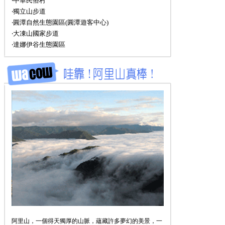
‧中華民俗村
‧獨立山步道
‧圓潭自然生態園區(圓潭遊客中心)
‧大凍山國家步道
‧達娜伊谷生態園區
阿里山，一個得天獨厚的山脈，蘊藏許多夢幻的美景，一