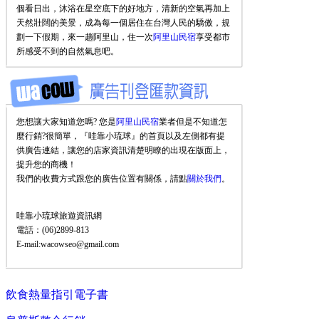
個看日出，沐浴在星空底下的好地方，清新的空氣再加上
天然壯闊的美景，成為每一個居住在台灣人民的驕傲，規
劃一下假期，來一趟阿里山，住一次
阿里山民宿
享受都市
所感受不到的自然氣息吧。
您想讓大家知道您嗎? 您是
阿里山民宿
業者但是不知道怎
麼行銷?很簡單，『哇靠小琉球』的首頁以及左側都有提
供廣告連結，讓您的店家資訊清楚明瞭的出現在版面上，
提升您的商機！
我們的收費方式跟您的廣告位置有關係，請點
關於我們
。
哇靠小琉球旅遊資訊網
電話：(06)2899-813
E-mail:wacowseo@gmail.com
飲食熱量指引電子書