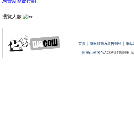
烏普斯整合行銷
瀏覽人數
首頁
│
關於哇靠&廣告刊登
│
網站
阿里山民宿
-WACOW哇靠阿里山旅遊網 版