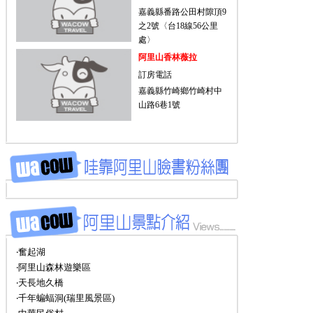
嘉義縣番路公田村隙頂9
之2號〈台18線56公里
處〉
阿里山香林薇拉
訂房電話
嘉義縣竹崎鄉竹崎村中
山路6巷1號
‧奮起湖
‧阿里山森林遊樂區
‧天長地久橋
‧千年蝙蝠洞(瑞里風景區)