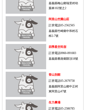
嘉義縣梅山鄉瑞里村幼
葉林102號之2
阿里山竺園山莊
訂房電話05-2562565
嘉義縣竹崎鄉中和村石
棹2-7號
四季星空民宿
訂房電話0960-091683
嘉義縣番路鄉隙頂18號
登山別館
訂房電話05-2679758
嘉義縣阿里山鄉中正村
東阿里山47號
生力農場
訂房電話05-2586785