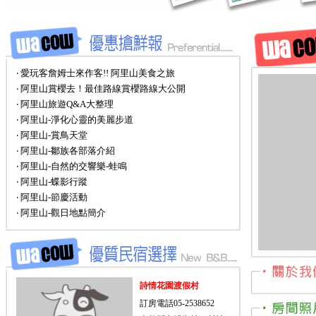
‧ 愛玩客詹姆士來作客!! 阿里山美食之旅
‧ 阿里山賞櫻去！最佳路線賞櫻路線大公開
‧ 阿里山旅遊Q&A大整理
‧ 阿里山-淨化心靈的美麗步道
‧ 阿里山-賞鳥天堂
‧ 阿里山-鄒族各部落介紹
‧ 阿里山-自然的交響樂-蛙鳴
‧ 阿里山-蝶影行蹤
‧ 阿里山-節慶活動
‧ 阿里山-觀日地點簡介
詩情花園渡假村
訂房電話05-2538652