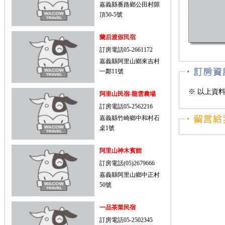
嘉義縣番路鄉公田村隙
頂50-5號
蘭后渡假民宿
訂房電話05-2661172
嘉義縣阿里山鄉來吉村
一鄰11號
※ 以上資
阿里山民宿-龍雲農場
訂房電話05-2562216
嘉義縣竹崎鄉中和村石
桌1號
阿里山神木賓館
訂房電話(05)2679666
嘉義縣阿里山鄉中正村
50號
一品茶業民宿
訂房電話05-2502345