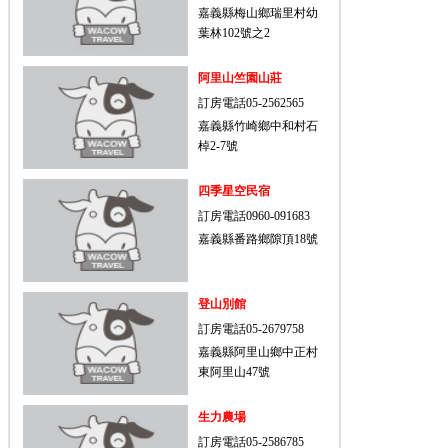
嘉義縣梅山鄉瑞里村幼
葉林102號之2
阿里山竺園山莊
訂房電話05-2562565
嘉義縣竹崎鄉中和村石
棹2-7號
四季星空民宿
訂房電話0960-091683
嘉義縣番路鄉隙頂18號
登山別館
訂房電話05-2679758
嘉義縣阿里山鄉中正村
東阿里山47號
生力農場
訂房電話05-2586785