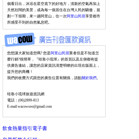
個看日出，沐浴在星空底下的好地方，清新的空氣再加上
天然壯闊的美景，成為每一個居住在台灣人民的驕傲，規
劃一下假期，來一趟阿里山，住一次
阿里山民宿
享受都市
所感受不到的自然氣息吧。
您想讓大家知道您嗎? 您是
阿里山民宿
業者但是不知道怎
麼行銷?很簡單，『哇靠小琉球』的首頁以及左側都有提
供廣告連結，讓您的店家資訊清楚明瞭的出現在版面上，
提升您的商機！
我們的收費方式跟您的廣告位置有關係，請點
關於我們
。
哇靠小琉球旅遊資訊網
電話：(06)2899-813
E-mail:wacowseo@gmail.com
飲食熱量指引電子書