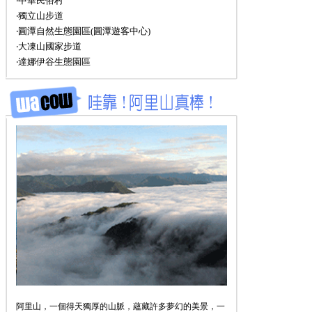
‧中華民俗村
‧獨立山步道
‧圓潭自然生態園區(圓潭遊客中心)
‧大凍山國家步道
‧達娜伊谷生態園區
阿里山，一個得天獨厚的山脈，蘊藏許多夢幻的美景，一