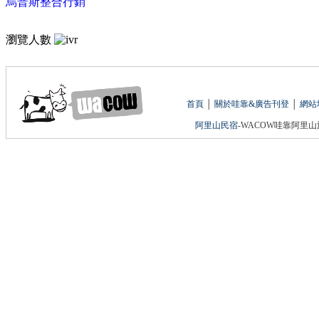
烏普斯整合行銷
瀏覽人數
首頁
│
關於哇靠&廣告刊登
│
網站
阿里山民宿
-WACOW哇靠阿里山旅遊網 版