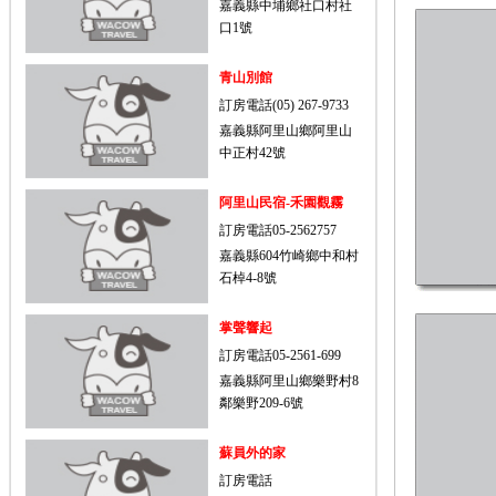
嘉義縣中埔鄉社口村社
口1號
青山別館
訂房電話(05) 267-9733
嘉義縣阿里山鄉阿里山
中正村42號
阿里山民宿-禾園觀霧
訂房電話05-2562757
嘉義縣604竹崎鄉中和村
石棹4-8號
掌聲響起
訂房電話05-2561-699
嘉義縣阿里山鄉樂野村8
鄰樂野209-6號
蘇員外的家
訂房電話