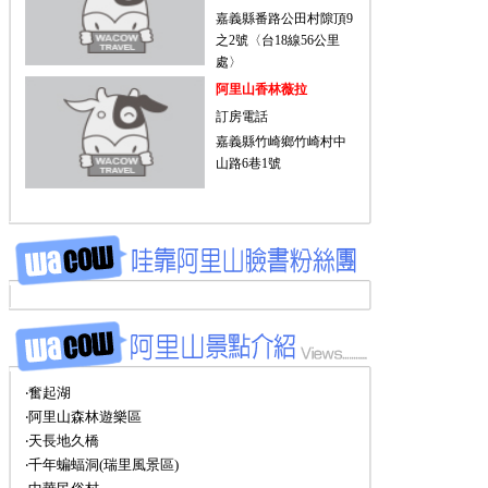
嘉義縣番路公田村隙頂9
之2號〈台18線56公里
處〉
阿里山香林薇拉
訂房電話
嘉義縣竹崎鄉竹崎村中
山路6巷1號
‧奮起湖
‧阿里山森林遊樂區
‧天長地久橋
‧千年蝙蝠洞(瑞里風景區)