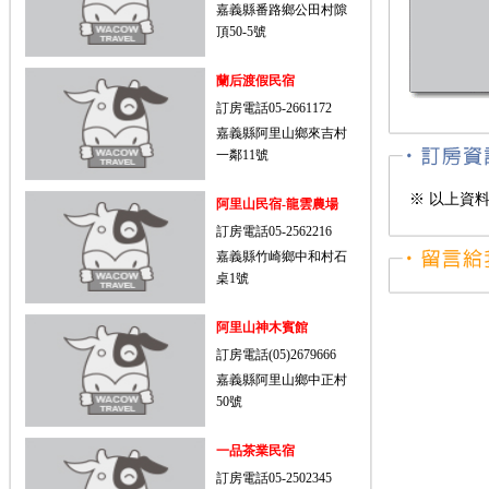
嘉義縣番路鄉公田村隙
頂50-5號
蘭后渡假民宿
訂房電話05-2661172
嘉義縣阿里山鄉來吉村
一鄰11號
※ 以上資
阿里山民宿-龍雲農場
訂房電話05-2562216
嘉義縣竹崎鄉中和村石
桌1號
阿里山神木賓館
訂房電話(05)2679666
嘉義縣阿里山鄉中正村
50號
一品茶業民宿
訂房電話05-2502345