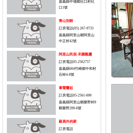
嘉義縣中埔鄉社口村社
口1號
青山別館
訂房電話(05) 267-9733
嘉義縣阿里山鄉阿里山
中正村42號
阿里山民宿-禾園觀霧
訂房電話05-2562757
嘉義縣604竹崎鄉中和村
石棹4-8號
掌聲響起
訂房電話05-2561-699
嘉義縣阿里山鄉樂野村8
鄰樂野209-6號
蘇員外的家
訂房電話