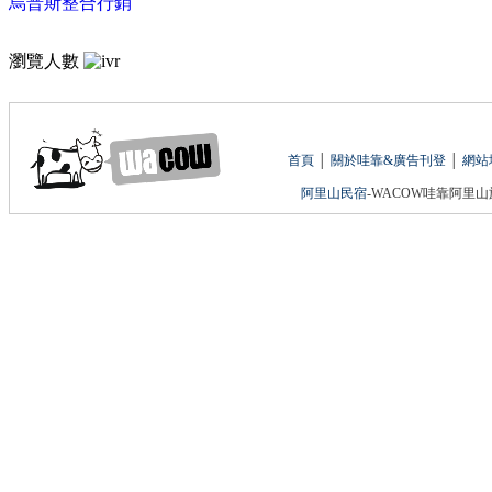
烏普斯整合行銷
瀏覽人數
首頁
│
關於哇靠&廣告刊登
│
網站
阿里山民宿
-WACOW哇靠阿里山旅遊網 版