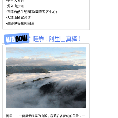
‧中華民俗村
‧獨立山步道
‧圓潭自然生態園區(圓潭遊客中心)
‧大凍山國家步道
‧達娜伊谷生態園區
阿里山，一個得天獨厚的山脈，蘊藏許多夢幻的美景，一