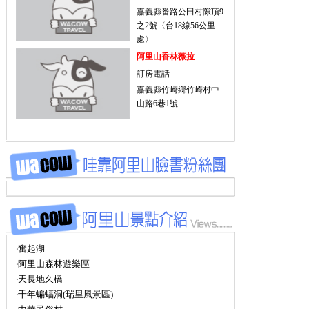
嘉義縣番路公田村隙頂9
之2號〈台18線56公里
處〉
阿里山香林薇拉
訂房電話
嘉義縣竹崎鄉竹崎村中
山路6巷1號
‧奮起湖
‧阿里山森林遊樂區
‧天長地久橋
‧千年蝙蝠洞(瑞里風景區)