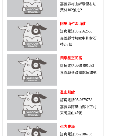
嘉義縣梅山鄉瑞里村幼
葉林102號之2
阿里山竺園山莊
訂房電話05-2562565
嘉義縣竹崎鄉中和村石
棹2-7號
四季星空民宿
訂房電話0960-091683
嘉義縣番路鄉隙頂18號
登山別館
訂房電話05-2679758
嘉義縣阿里山鄉中正村
東阿里山47號
生力農場
訂房電話05-2586785