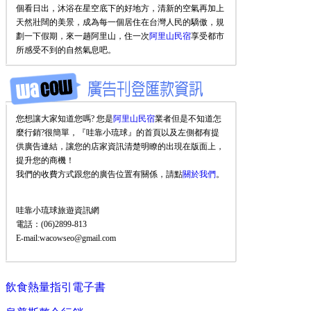
個看日出，沐浴在星空底下的好地方，清新的空氣再加上
天然壯闊的美景，成為每一個居住在台灣人民的驕傲，規
劃一下假期，來一趟阿里山，住一次
阿里山民宿
享受都市
所感受不到的自然氣息吧。
您想讓大家知道您嗎? 您是
阿里山民宿
業者但是不知道怎
麼行銷?很簡單，『哇靠小琉球』的首頁以及左側都有提
供廣告連結，讓您的店家資訊清楚明瞭的出現在版面上，
提升您的商機！
我們的收費方式跟您的廣告位置有關係，請點
關於我們
。
哇靠小琉球旅遊資訊網
電話：(06)2899-813
E-mail:wacowseo@gmail.com
飲食熱量指引電子書