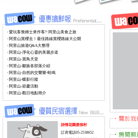
‧ 愛玩客詹姆士來作客!! 阿里山美食之旅
‧ 阿里山賞櫻去！最佳路線賞櫻路線大公開
‧ 阿里山旅遊Q&A大整理
‧ 阿里山-淨化心靈的美麗步道
‧ 阿里山-賞鳥天堂
‧ 阿里山-鄒族各部落介紹
‧ 阿里山-自然的交響樂-蛙鳴
‧ 阿里山-蝶影行蹤
‧ 阿里山-節慶活動
‧ 阿里山-觀日地點簡介
詩情花園渡假村
訂房電話05-2538652