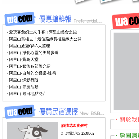
‧ 愛玩客詹姆士來作客!! 阿里山美食之旅
‧ 阿里山賞櫻去！最佳路線賞櫻路線大公開
‧ 阿里山旅遊Q&A大整理
‧ 阿里山-淨化心靈的美麗步道
‧ 阿里山-賞鳥天堂
‧ 阿里山-鄒族各部落介紹
‧ 阿里山-自然的交響樂-蛙鳴
‧ 阿里山-蝶影行蹤
‧ 阿里山-節慶活動
‧ 阿里山-觀日地點簡介
詩情花園渡假村
訂房電話05-2538652