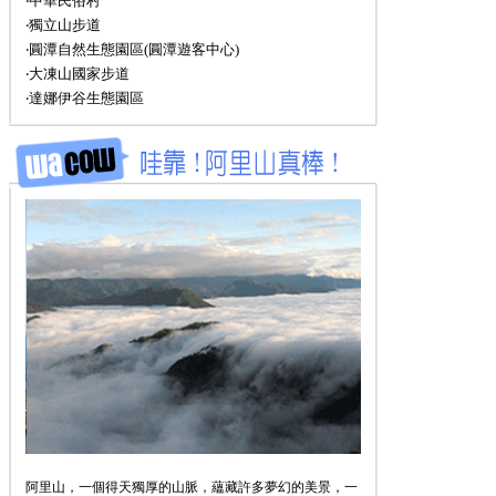
‧中華民俗村
‧獨立山步道
‧圓潭自然生態園區(圓潭遊客中心)
‧大凍山國家步道
‧達娜伊谷生態園區
阿里山，一個得天獨厚的山脈，蘊藏許多夢幻的美景，一