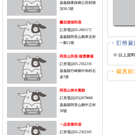
嘉義縣番路鄉公田村隙
頂50-5號
蘭后渡假民宿
訂房電話05-2661172
嘉義縣阿里山鄉來吉村
一鄰11號
※ 以上資
阿里山民宿-龍雲農場
訂房電話05-2562216
嘉義縣竹崎鄉中和村石
桌1號
阿里山神木賓館
訂房電話(05)2679666
嘉義縣阿里山鄉中正村
50號
一品茶業民宿
訂房電話05-2502345