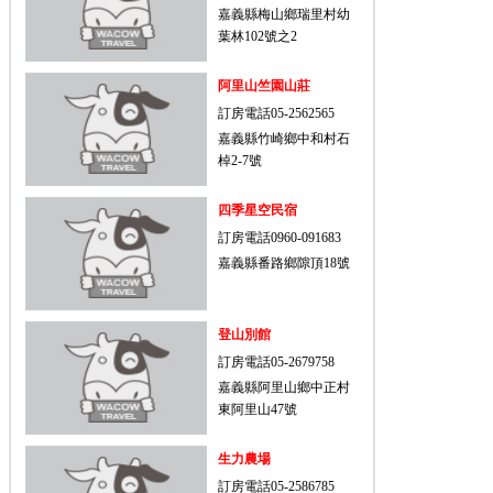
嘉義縣梅山鄉瑞里村幼
葉林102號之2
阿里山竺園山莊
訂房電話05-2562565
嘉義縣竹崎鄉中和村石
棹2-7號
四季星空民宿
訂房電話0960-091683
嘉義縣番路鄉隙頂18號
登山別館
訂房電話05-2679758
嘉義縣阿里山鄉中正村
東阿里山47號
生力農場
訂房電話05-2586785