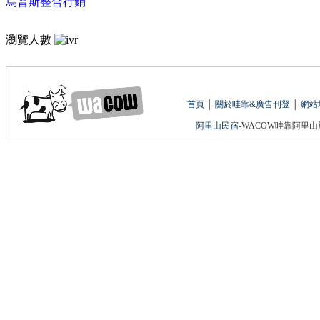
烏普斯整合行銷
瀏覽人數
首頁
│
關於哇靠&廣告刊登
│
網站
阿里山民宿
-WACOW哇靠阿里山旅遊網 版