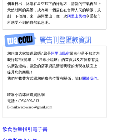
個看日出，沐浴在星空底下的好地方，清新的空氣再加上
天然壯闊的美景，成為每一個居住在台灣人民的驕傲，規
劃一下假期，來一趟阿里山，住一次
阿里山民宿
享受都市
所感受不到的自然氣息吧。
您想讓大家知道您嗎? 您是
阿里山民宿
業者但是不知道怎
麼行銷?很簡單，『哇靠小琉球』的首頁以及左側都有提
供廣告連結，讓您的店家資訊清楚明瞭的出現在版面上，
提升您的商機！
我們的收費方式跟您的廣告位置有關係，請點
關於我們
。
哇靠小琉球旅遊資訊網
電話：(06)2899-813
E-mail:wacowseo@gmail.com
飲食熱量指引電子書