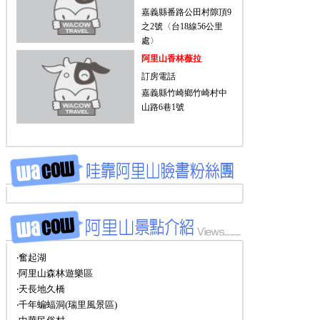
嘉義縣番路公田村隙頂9
之2號〈台18線56公里
處〉
阿里山香林薇拉
訂房電話
嘉義縣竹崎鄉竹崎村中
山路6巷1號
‧奮起湖
‧阿里山森林遊樂區
‧天長地久橋
‧千年蝙蝠洞(瑞里風景區)