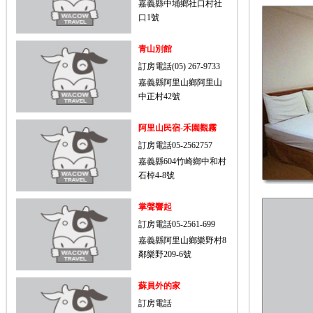
嘉義縣中埔鄉社口村社
口1號
青山別館
訂房電話(05) 267-9733
嘉義縣阿里山鄉阿里山
中正村42號
阿里山民宿-禾園觀霧
訂房電話05-2562757
嘉義縣604竹崎鄉中和村
石棹4-8號
掌聲響起
訂房電話05-2561-699
嘉義縣阿里山鄉樂野村8
鄰樂野209-6號
蘇員外的家
訂房電話