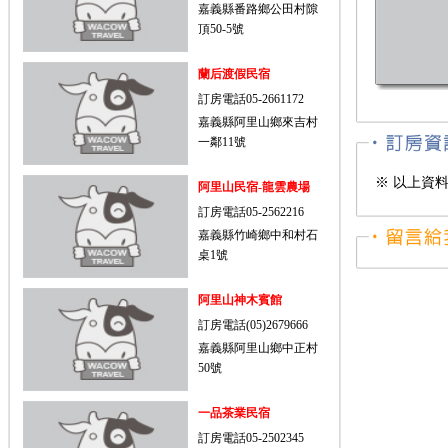
嘉義縣番路鄉公田村隙
頂50-5號
蘭后渡假民宿
訂房電話05-2661172
嘉義縣阿里山鄉來吉村
一鄰11號
※ 以上資
阿里山民宿-龍雲農場
訂房電話05-2562216
嘉義縣竹崎鄉中和村石
桌1號
阿里山神木賓館
訂房電話(05)2679666
嘉義縣阿里山鄉中正村
50號
一品茶業民宿
訂房電話05-2502345