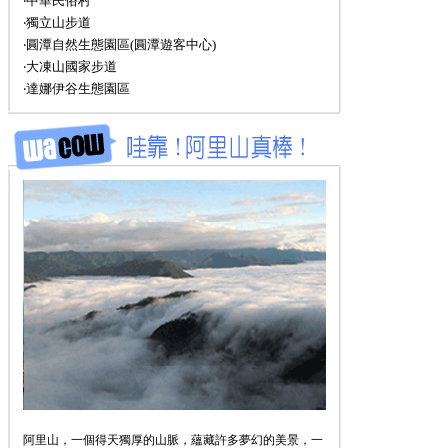
‧中華民俗村
‧獨立山步道
‧圓潭自然生態園區(圓潭遊客中心)
‧大凍山國家步道
‧達娜伊谷生態園區
阿里山，一個得天獨厚的山脈，蘊藏許多夢幻的美景，一