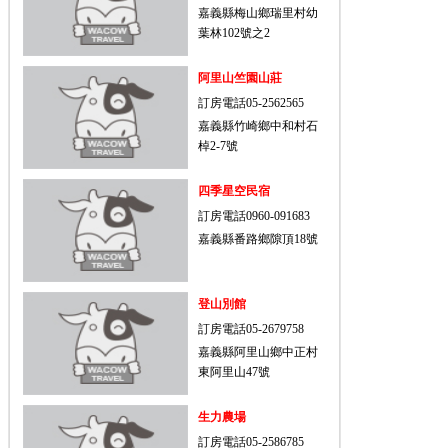
嘉義縣梅山鄉瑞里村幼
葉林102號之2
阿里山竺園山莊
訂房電話05-2562565
嘉義縣竹崎鄉中和村石
棹2-7號
四季星空民宿
訂房電話0960-091683
嘉義縣番路鄉隙頂18號
登山別館
訂房電話05-2679758
嘉義縣阿里山鄉中正村
東阿里山47號
生力農場
訂房電話05-2586785