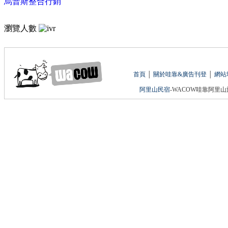
烏普斯整合行銷
瀏覽人數
首頁
│
關於哇靠&廣告刊登
│
網站
阿里山民宿
-WACOW哇靠阿里山旅遊網 版