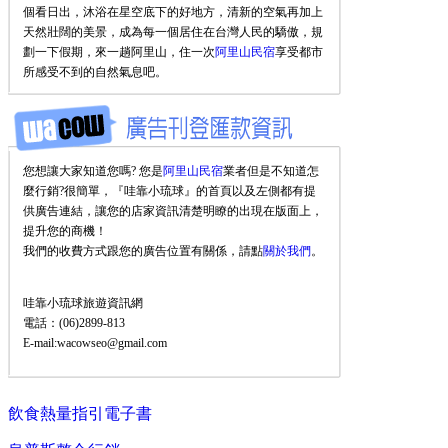
個看日出，沐浴在星空底下的好地方，清新的空氣再加上
天然壯闊的美景，成為每一個居住在台灣人民的驕傲，規
劃一下假期，來一趟阿里山，住一次
阿里山民宿
享受都市
所感受不到的自然氣息吧。
您想讓大家知道您嗎? 您是
阿里山民宿
業者但是不知道怎
麼行銷?很簡單，『哇靠小琉球』的首頁以及左側都有提
供廣告連結，讓您的店家資訊清楚明瞭的出現在版面上，
提升您的商機！
我們的收費方式跟您的廣告位置有關係，請點
關於我們
。
哇靠小琉球旅遊資訊網
電話：(06)2899-813
E-mail:wacowseo@gmail.com
飲食熱量指引電子書