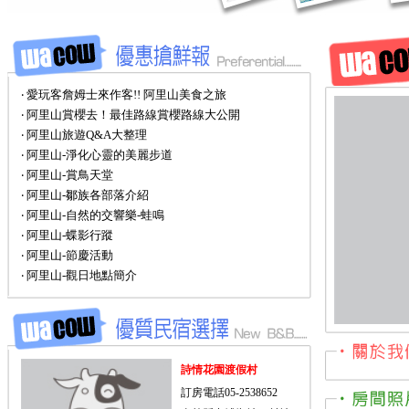
‧ 愛玩客詹姆士來作客!! 阿里山美食之旅
‧ 阿里山賞櫻去！最佳路線賞櫻路線大公開
‧ 阿里山旅遊Q&A大整理
‧ 阿里山-淨化心靈的美麗步道
‧ 阿里山-賞鳥天堂
‧ 阿里山-鄒族各部落介紹
‧ 阿里山-自然的交響樂-蛙鳴
‧ 阿里山-蝶影行蹤
‧ 阿里山-節慶活動
‧ 阿里山-觀日地點簡介
詩情花園渡假村
訂房電話05-2538652