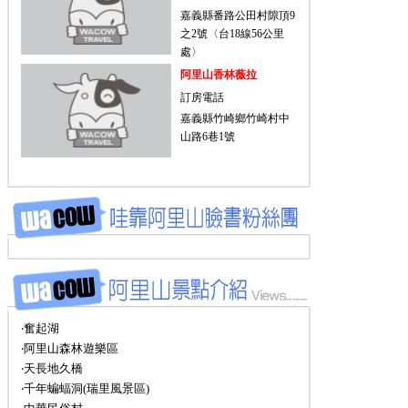
嘉義縣番路公田村隙頂9
之2號〈台18線56公里
處〉
阿里山香林薇拉
訂房電話
嘉義縣竹崎鄉竹崎村中
山路6巷1號
‧奮起湖
‧阿里山森林遊樂區
‧天長地久橋
‧千年蝙蝠洞(瑞里風景區)