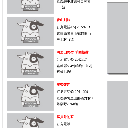
嘉義縣中埔鄉社口村社
口1號
青山別館
訂房電話(05) 267-9733
嘉義縣阿里山鄉阿里山
中正村42號
阿里山民宿-禾園觀霧
訂房電話05-2562757
嘉義縣604竹崎鄉中和村
石棹4-8號
掌聲響起
訂房電話05-2561-699
嘉義縣阿里山鄉樂野村8
鄰樂野209-6號
蘇員外的家
訂房電話