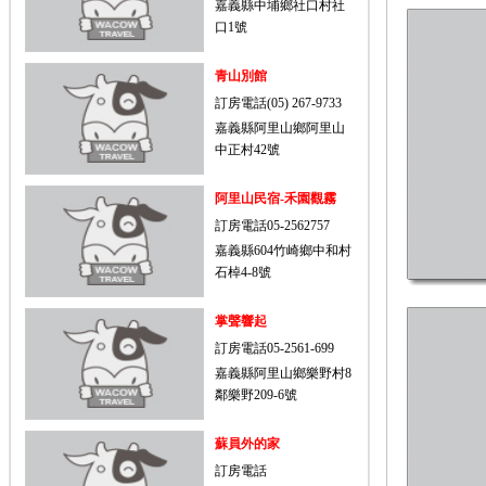
嘉義縣中埔鄉社口村社
口1號
青山別館
訂房電話(05) 267-9733
嘉義縣阿里山鄉阿里山
中正村42號
阿里山民宿-禾園觀霧
訂房電話05-2562757
嘉義縣604竹崎鄉中和村
石棹4-8號
掌聲響起
訂房電話05-2561-699
嘉義縣阿里山鄉樂野村8
鄰樂野209-6號
蘇員外的家
訂房電話