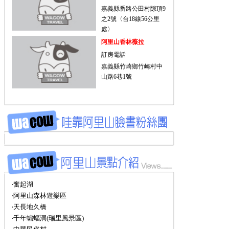
嘉義縣番路公田村隙頂9
之2號〈台18線56公里
處〉
阿里山香林薇拉
訂房電話
嘉義縣竹崎鄉竹崎村中
山路6巷1號
‧奮起湖
‧阿里山森林遊樂區
‧天長地久橋
‧千年蝙蝠洞(瑞里風景區)