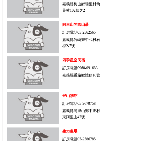
嘉義縣梅山鄉瑞里村幼
葉林102號之2
阿里山竺園山莊
訂房電話05-2562565
嘉義縣竹崎鄉中和村石
棹2-7號
四季星空民宿
訂房電話0960-091683
嘉義縣番路鄉隙頂18號
登山別館
訂房電話05-2679758
嘉義縣阿里山鄉中正村
東阿里山47號
生力農場
訂房電話05-2586785