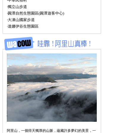
‧中華民俗村
‧獨立山步道
‧圓潭自然生態園區(圓潭遊客中心)
‧大凍山國家步道
‧達娜伊谷生態園區
阿里山，一個得天獨厚的山脈，蘊藏許多夢幻的美景，一