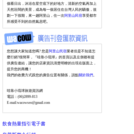
個看日出，沐浴在星空底下的好地方，清新的空氣再加上
天然壯闊的美景，成為每一個居住在台灣人民的驕傲，規
劃一下假期，來一趟阿里山，住一次
阿里山民宿
享受都市
所感受不到的自然氣息吧。
您想讓大家知道您嗎? 您是
阿里山民宿
業者但是不知道怎
麼行銷?很簡單，『哇靠小琉球』的首頁以及左側都有提
供廣告連結，讓您的店家資訊清楚明瞭的出現在版面上，
提升您的商機！
我們的收費方式跟您的廣告位置有關係，請點
關於我們
。
哇靠小琉球旅遊資訊網
電話：(06)2899-813
E-mail:wacowseo@gmail.com
飲食熱量指引電子書