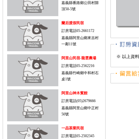
嘉義縣番路鄉公田村隙
頂50-5號
蘭后渡假民宿
訂房電話05-2661172
嘉義縣阿里山鄉來吉村
一鄰11號
※ 以上資
阿里山民宿-龍雲農場
訂房電話05-2562216
嘉義縣竹崎鄉中和村石
桌1號
阿里山神木賓館
訂房電話(05)2679666
嘉義縣阿里山鄉中正村
50號
一品茶業民宿
訂房電話05-2502345