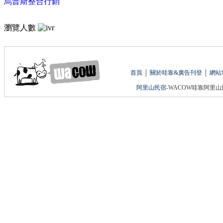
烏普斯整合行銷
瀏覽人數
首頁
│
關於哇靠&廣告刊登
│
網站
阿里山民宿
-WACOW哇靠阿里山旅遊網 版