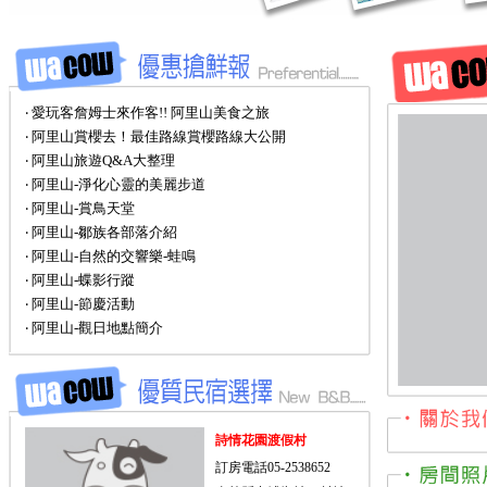
‧ 愛玩客詹姆士來作客!! 阿里山美食之旅
‧ 阿里山賞櫻去！最佳路線賞櫻路線大公開
‧ 阿里山旅遊Q&A大整理
‧ 阿里山-淨化心靈的美麗步道
‧ 阿里山-賞鳥天堂
‧ 阿里山-鄒族各部落介紹
‧ 阿里山-自然的交響樂-蛙鳴
‧ 阿里山-蝶影行蹤
‧ 阿里山-節慶活動
‧ 阿里山-觀日地點簡介
詩情花園渡假村
訂房電話05-2538652