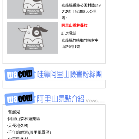
嘉義縣番路公田村隙頂9
之2號〈台18線56公里
處〉
阿里山香林薇拉
訂房電話
嘉義縣竹崎鄉竹崎村中
山路6巷1號
‧奮起湖
‧阿里山森林遊樂區
‧天長地久橋
‧千年蝙蝠洞(瑞里風景區)