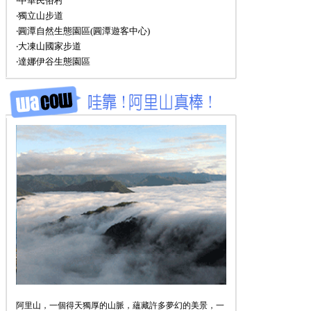
‧中華民俗村
‧獨立山步道
‧圓潭自然生態園區(圓潭遊客中心)
‧大凍山國家步道
‧達娜伊谷生態園區
阿里山，一個得天獨厚的山脈，蘊藏許多夢幻的美景，一