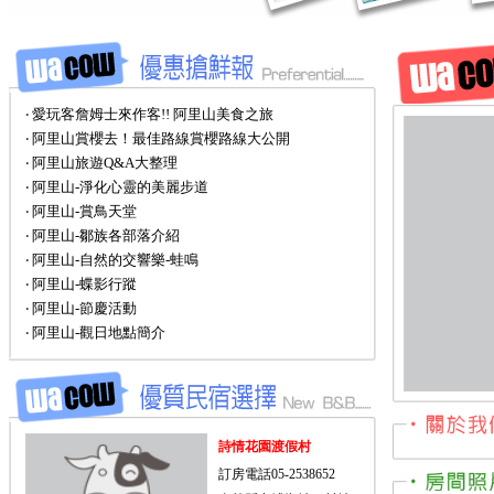
‧ 愛玩客詹姆士來作客!! 阿里山美食之旅
‧ 阿里山賞櫻去！最佳路線賞櫻路線大公開
‧ 阿里山旅遊Q&A大整理
‧ 阿里山-淨化心靈的美麗步道
‧ 阿里山-賞鳥天堂
‧ 阿里山-鄒族各部落介紹
‧ 阿里山-自然的交響樂-蛙鳴
‧ 阿里山-蝶影行蹤
‧ 阿里山-節慶活動
‧ 阿里山-觀日地點簡介
詩情花園渡假村
訂房電話05-2538652