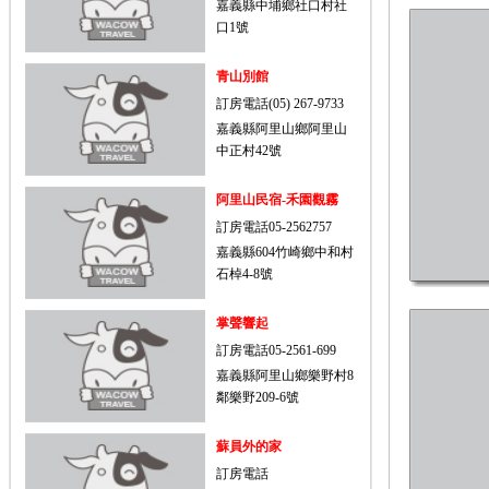
嘉義縣中埔鄉社口村社
口1號
青山別館
訂房電話(05) 267-9733
嘉義縣阿里山鄉阿里山
中正村42號
阿里山民宿-禾園觀霧
訂房電話05-2562757
嘉義縣604竹崎鄉中和村
石棹4-8號
掌聲響起
訂房電話05-2561-699
嘉義縣阿里山鄉樂野村8
鄰樂野209-6號
蘇員外的家
訂房電話