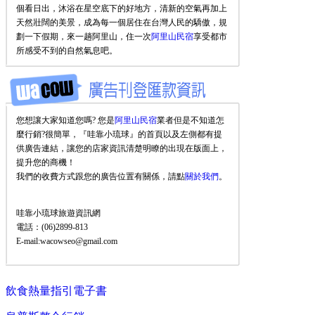
個看日出，沐浴在星空底下的好地方，清新的空氣再加上
天然壯闊的美景，成為每一個居住在台灣人民的驕傲，規
劃一下假期，來一趟阿里山，住一次
阿里山民宿
享受都市
所感受不到的自然氣息吧。
您想讓大家知道您嗎? 您是
阿里山民宿
業者但是不知道怎
麼行銷?很簡單，『哇靠小琉球』的首頁以及左側都有提
供廣告連結，讓您的店家資訊清楚明瞭的出現在版面上，
提升您的商機！
我們的收費方式跟您的廣告位置有關係，請點
關於我們
。
哇靠小琉球旅遊資訊網
電話：(06)2899-813
E-mail:wacowseo@gmail.com
飲食熱量指引電子書