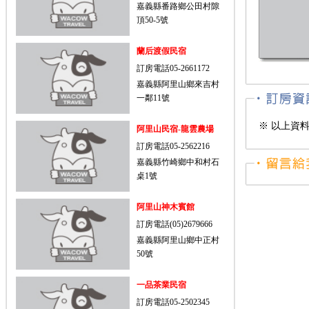
嘉義縣番路鄉公田村隙
頂50-5號
蘭后渡假民宿
訂房電話05-2661172
嘉義縣阿里山鄉來吉村
一鄰11號
※ 以上資
阿里山民宿-龍雲農場
訂房電話05-2562216
嘉義縣竹崎鄉中和村石
桌1號
阿里山神木賓館
訂房電話(05)2679666
嘉義縣阿里山鄉中正村
50號
一品茶業民宿
訂房電話05-2502345