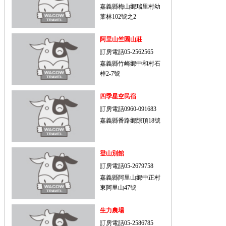
嘉義縣梅山鄉瑞里村幼
葉林102號之2
阿里山竺園山莊
訂房電話05-2562565
嘉義縣竹崎鄉中和村石
棹2-7號
四季星空民宿
訂房電話0960-091683
嘉義縣番路鄉隙頂18號
登山別館
訂房電話05-2679758
嘉義縣阿里山鄉中正村
東阿里山47號
生力農場
訂房電話05-2586785