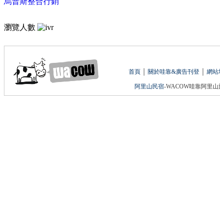
烏普斯整合行銷
瀏覽人數
首頁
│
關於哇靠&廣告刊登
│
網站
阿里山民宿
-WACOW哇靠阿里山旅遊網 版