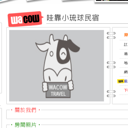
淵
訂
連
地
網址
最
下