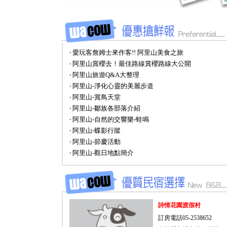
‧ 愛玩客詹姆士來作客!! 阿里山美食之旅
‧ 阿里山賞櫻去！最佳路線賞櫻路線大公開
‧ 阿里山旅遊Q&A大整理
‧ 阿里山-淨化心靈的美麗步道
‧ 阿里山-賞鳥天堂
‧ 阿里山-鄒族各部落介紹
‧ 阿里山-自然的交響樂-蛙鳴
‧ 阿里山-蝶影行蹤
‧ 阿里山-節慶活動
‧ 阿里山-觀日地點簡介
詩情花園渡假村
訂房電話05-2538652