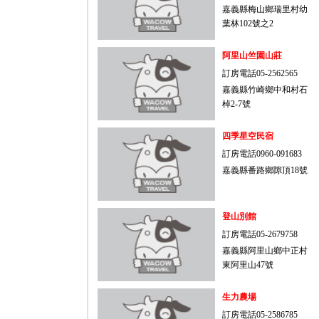
嘉義縣梅山鄉瑞里村幼
葉林102號之2
阿里山竺園山莊
訂房電話05-2562565
嘉義縣竹崎鄉中和村石
棹2-7號
四季星空民宿
訂房電話0960-091683
嘉義縣番路鄉隙頂18號
登山別館
訂房電話05-2679758
嘉義縣阿里山鄉中正村
東阿里山47號
生力農場
訂房電話05-2586785