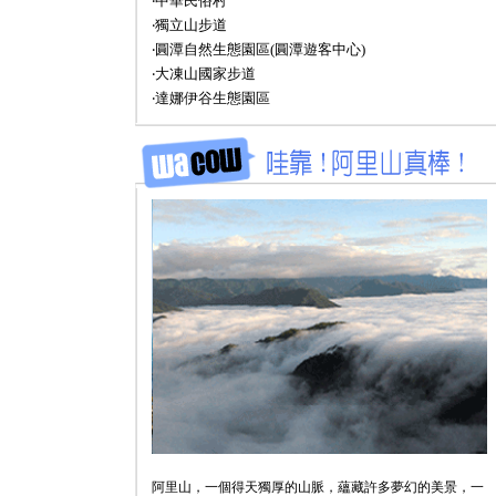
‧中華民俗村
‧獨立山步道
‧圓潭自然生態園區(圓潭遊客中心)
‧大凍山國家步道
‧達娜伊谷生態園區
阿里山，一個得天獨厚的山脈，蘊藏許多夢幻的美景，一