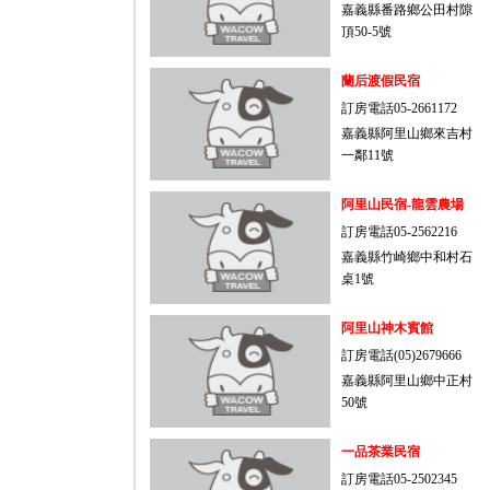
嘉義縣番路鄉公田村隙
頂50-5號
蘭后渡假民宿
訂房電話05-2661172
嘉義縣阿里山鄉來吉村
一鄰11號
阿里山民宿-龍雲農場
訂房電話05-2562216
嘉義縣竹崎鄉中和村石
桌1號
阿里山神木賓館
訂房電話(05)2679666
嘉義縣阿里山鄉中正村
50號
一品茶業民宿
訂房電話05-2502345