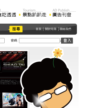
首頁
│
關於哇靠
│
聯絡我們
密碼