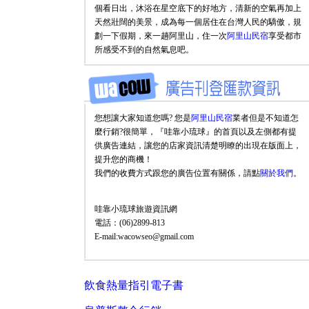
個看日出，沐浴在星空底下的好地方，清新的空氣再加上
天然壯闊的美景，成為每一個居住在台灣人民的驕傲，規
劃一下假期，來一趟阿里山，住一次
阿里山民宿
享受都市
所感受不到的自然氣息吧。
您想讓大家知道您嗎? 您是
阿里山民宿
業者但是不知道怎
麼行銷?很簡單，『哇靠小琉球』的首頁以及左側都有提
供廣告連結，讓您的店家資訊清楚明瞭的出現在版面上，
提升您的商機！
我們的收費方式跟您的廣告位置有關係，請點
關於我們
。
哇靠小琉球旅遊資訊網
電話：(06)2899-813
E-mail:wacowseo@gmail.com
飲食熱量指引電子書