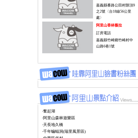
嘉義縣番路公田村隙頂9
之2號〈台18線56公里
處〉
阿里山香林薇拉
訂房電話
嘉義縣竹崎鄉竹崎村中
山路6巷1號
‧奮起湖
‧阿里山森林遊樂區
‧天長地久橋
‧千年蝙蝠洞(瑞里風景區)