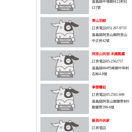
嘉義縣中埔鄉社口村社
口1號
青山別館
訂房電話(05) 267-9733
嘉義縣阿里山鄉阿里山
中正村42號
阿里山民宿-禾園觀霧
訂房電話05-2562757
嘉義縣604竹崎鄉中和村
石棹4-8號
掌聲響起
訂房電話05-2561-699
嘉義縣阿里山鄉樂野村8
鄰樂野209-6號
蘇員外的家
訂房電話