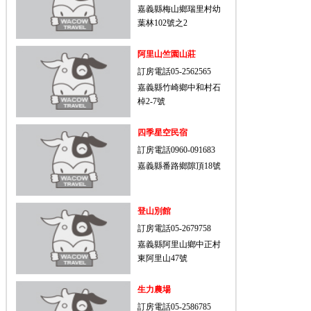
嘉義縣梅山鄉瑞里村幼
葉林102號之2
阿里山竺園山莊
訂房電話05-2562565
嘉義縣竹崎鄉中和村石
棹2-7號
四季星空民宿
訂房電話0960-091683
嘉義縣番路鄉隙頂18號
登山別館
訂房電話05-2679758
嘉義縣阿里山鄉中正村
東阿里山47號
生力農場
訂房電話05-2586785