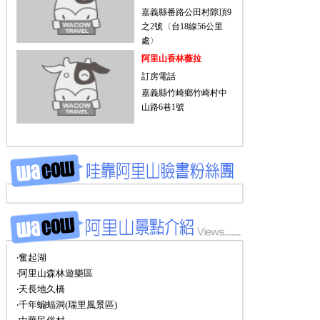
嘉義縣番路公田村隙頂9
之2號〈台18線56公里
處〉
阿里山香林薇拉
訂房電話
嘉義縣竹崎鄉竹崎村中
山路6巷1號
‧奮起湖
‧阿里山森林遊樂區
‧天長地久橋
‧千年蝙蝠洞(瑞里風景區)