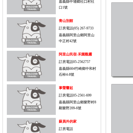
嘉義縣中埔鄉社口村社
口1號
青山別館
訂房電話(05) 267-9733
嘉義縣阿里山鄉阿里山
中正村42號
阿里山民宿-禾園觀霧
訂房電話05-2562757
嘉義縣604竹崎鄉中和村
石棹4-8號
掌聲響起
訂房電話05-2561-699
嘉義縣阿里山鄉樂野村8
鄰樂野209-6號
蘇員外的家
訂房電話