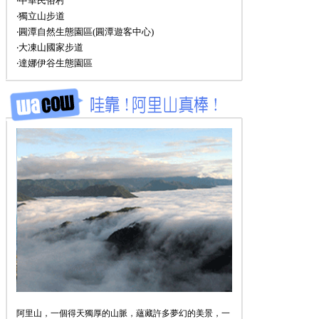
‧中華民俗村
‧獨立山步道
‧圓潭自然生態園區(圓潭遊客中心)
‧大凍山國家步道
‧達娜伊谷生態園區
阿里山，一個得天獨厚的山脈，蘊藏許多夢幻的美景，一