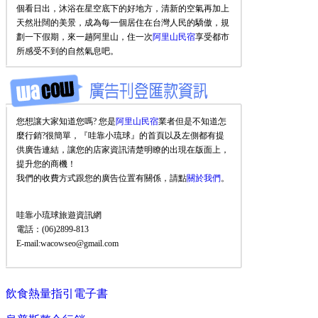
個看日出，沐浴在星空底下的好地方，清新的空氣再加上
天然壯闊的美景，成為每一個居住在台灣人民的驕傲，規
劃一下假期，來一趟阿里山，住一次
阿里山民宿
享受都市
所感受不到的自然氣息吧。
您想讓大家知道您嗎? 您是
阿里山民宿
業者但是不知道怎
麼行銷?很簡單，『哇靠小琉球』的首頁以及左側都有提
供廣告連結，讓您的店家資訊清楚明瞭的出現在版面上，
提升您的商機！
我們的收費方式跟您的廣告位置有關係，請點
關於我們
。
哇靠小琉球旅遊資訊網
電話：(06)2899-813
E-mail:wacowseo@gmail.com
飲食熱量指引電子書