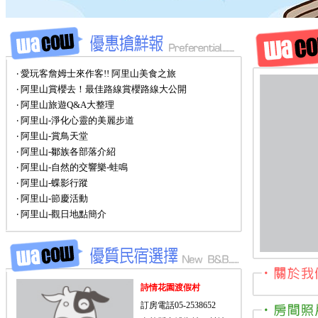
‧ 愛玩客詹姆士來作客!! 阿里山美食之旅
‧ 阿里山賞櫻去！最佳路線賞櫻路線大公開
‧ 阿里山旅遊Q&A大整理
‧ 阿里山-淨化心靈的美麗步道
‧ 阿里山-賞鳥天堂
‧ 阿里山-鄒族各部落介紹
‧ 阿里山-自然的交響樂-蛙鳴
‧ 阿里山-蝶影行蹤
‧ 阿里山-節慶活動
‧ 阿里山-觀日地點簡介
詩情花園渡假村
訂房電話05-2538652