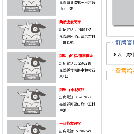
嘉義縣番路鄉公田村隙
頂50-5號
蘭后渡假民宿
訂房電話05-2661172
嘉義縣阿里山鄉來吉村
一鄰11號
※ 以上資
阿里山民宿-龍雲農場
訂房電話05-2562216
嘉義縣竹崎鄉中和村石
桌1號
阿里山神木賓館
訂房電話(05)2679666
嘉義縣阿里山鄉中正村
50號
一品茶業民宿
訂房電話05-2502345