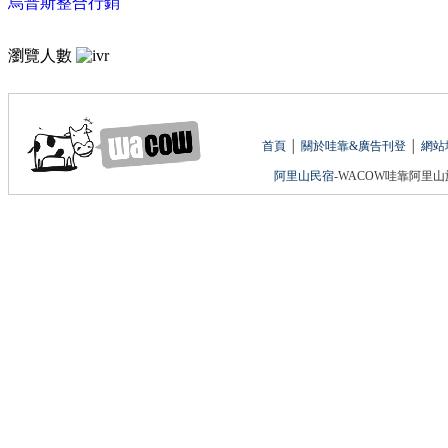
烏普斯整合行銷
瀏覽人數
首頁
│
關於哇靠&廣告刊登
│
網站
阿里山民宿
-WACOW哇靠阿里山旅遊網 版