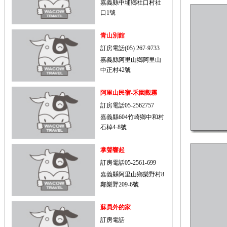
嘉義縣中埔鄉社口村社
口1號
青山別館
訂房電話(05) 267-9733
嘉義縣阿里山鄉阿里山
中正村42號
阿里山民宿-禾園觀霧
訂房電話05-2562757
嘉義縣604竹崎鄉中和村
石棹4-8號
掌聲響起
訂房電話05-2561-699
嘉義縣阿里山鄉樂野村8
鄰樂野209-6號
蘇員外的家
訂房電話