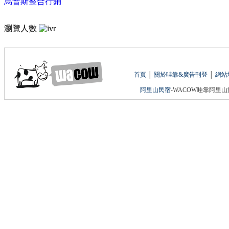
烏普斯整合行銷
瀏覽人數
首頁
│
關於哇靠&廣告刊登
│
網站
阿里山民宿
-WACOW哇靠阿里山旅遊網 版