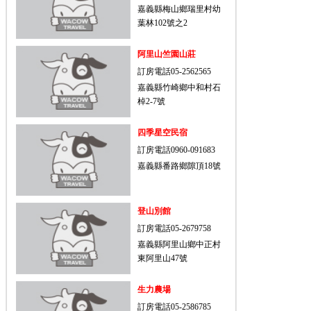
嘉義縣梅山鄉瑞里村幼
葉林102號之2
阿里山竺園山莊
訂房電話05-2562565
嘉義縣竹崎鄉中和村石
棹2-7號
四季星空民宿
訂房電話0960-091683
嘉義縣番路鄉隙頂18號
登山別館
訂房電話05-2679758
嘉義縣阿里山鄉中正村
東阿里山47號
生力農場
訂房電話05-2586785