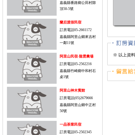
嘉義縣番路鄉公田村隙
頂50-5號
蘭后渡假民宿
訂房電話05-2661172
嘉義縣阿里山鄉來吉村
一鄰11號
※ 以上資
阿里山民宿-龍雲農場
訂房電話05-2562216
嘉義縣竹崎鄉中和村石
桌1號
阿里山神木賓館
訂房電話(05)2679666
嘉義縣阿里山鄉中正村
50號
一品茶業民宿
訂房電話05-2502345