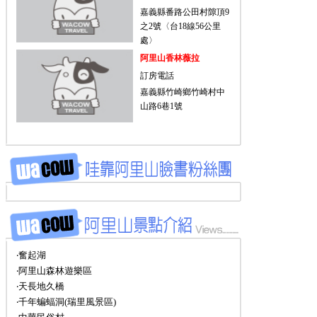
嘉義縣番路公田村隙頂9
之2號〈台18線56公里
處〉
阿里山香林薇拉
訂房電話
嘉義縣竹崎鄉竹崎村中
山路6巷1號
‧奮起湖
‧阿里山森林遊樂區
‧天長地久橋
‧千年蝙蝠洞(瑞里風景區)