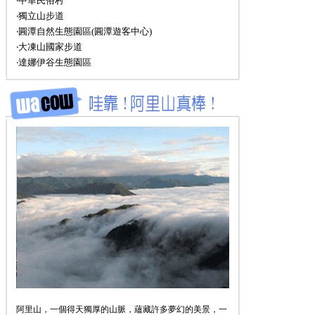
‧中華民俗村
‧獨立山步道
‧圓潭自然生態園區(圓潭遊客中心)
‧大凍山國家步道
‧達娜伊谷生態園區
阿里山，一個得天獨厚的山脈，蘊藏許多夢幻的美景，一