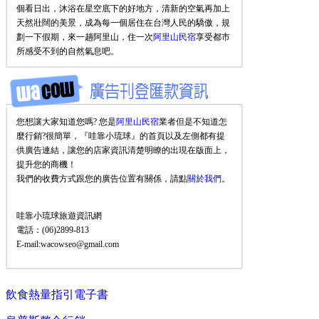
個看日出，沐浴在星空底下的好地方，清新的空氣再加上
天然壯闊的美景，成為每一個居住在台灣人民的驕傲，規
劃一下假期，來一趟阿里山，住一次
阿里山民宿
享受都市
所感受不到的自然氣息吧。
您想讓大家知道您嗎? 您是
阿里山民宿
業者但是不知道怎
麼行銷?很簡單，『哇靠小琉球』的首頁以及左側都有提
供廣告連結，讓您的店家資訊清楚明瞭的出現在版面上，
提升您的商機！
我們的收費方式跟您的廣告位置有關係，請點
關於我們
。
哇靠小琉球旅遊資訊網
電話：(06)2899-813
E-mail:wacowseo@gmail.com
飲食熱量指引電子書