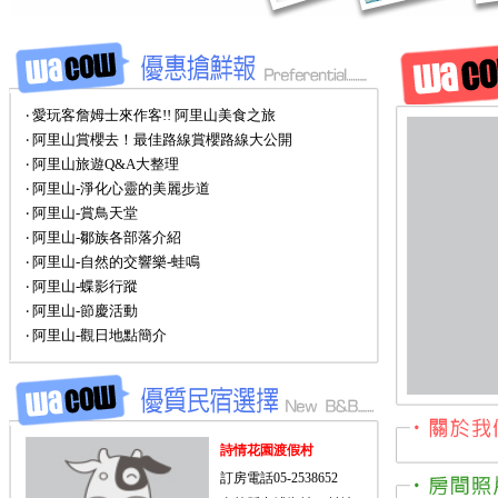
‧ 愛玩客詹姆士來作客!! 阿里山美食之旅
‧ 阿里山賞櫻去！最佳路線賞櫻路線大公開
‧ 阿里山旅遊Q&A大整理
‧ 阿里山-淨化心靈的美麗步道
‧ 阿里山-賞鳥天堂
‧ 阿里山-鄒族各部落介紹
‧ 阿里山-自然的交響樂-蛙鳴
‧ 阿里山-蝶影行蹤
‧ 阿里山-節慶活動
‧ 阿里山-觀日地點簡介
詩情花園渡假村
訂房電話05-2538652